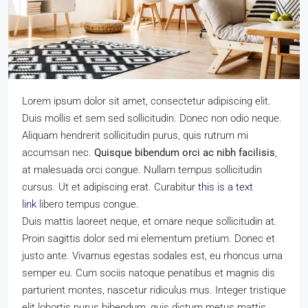
Lorem ipsum dolor sit amet, consectetur adipiscing elit.
Duis mollis et sem sed sollicitudin. Donec non odio neque.
Aliquam hendrerit sollicitudin purus, quis rutrum mi
accumsan nec.
Quisque bibendum orci ac nibh facilisis
,
at malesuada orci congue. Nullam tempus sollicitudin
cursus. Ut et adipiscing erat. Curabitur
this is a text
link
libero tempus congue.
Duis mattis laoreet neque, et ornare neque sollicitudin at.
Proin sagittis dolor sed mi elementum pretium. Donec et
justo ante. Vivamus egestas sodales est, eu rhoncus urna
semper eu. Cum sociis natoque penatibus et magnis dis
parturient montes, nascetur ridiculus mus. Integer tristique
elit lobortis purus bibendum, quis dictum metus mattis.